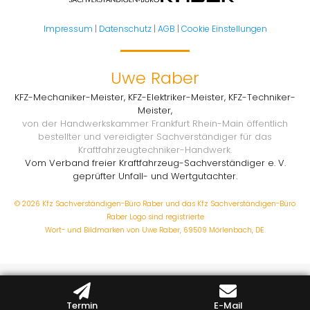
Impressum
|
Datenschutz
|
AGB
|
Cookie Einstellungen
Uwe Raber
KFZ-Mechaniker-Meister, KFZ-Elektriker-Meister, KFZ-Techniker-
Meister,
von der Handwerkskammer Frankfurt Rhein-Main öffentlich
bestellter und vereidigter Sachverständiger für das
Kraftfahrzeugtechniker-Handwerk.
Vom Verband freier Kraftfahrzeug-Sachverständiger e. V.
geprüfter Unfall- und Wertgutachter.
© 2026 Kfz Sachverständigen-Büro Raber und das Kfz Sachverständigen-Büro
Raber Logo sind registrierte
Wort- und Bildmarken von Uwe Raber, 69509 Mörlenbach, DE.
Termin
E-Mail