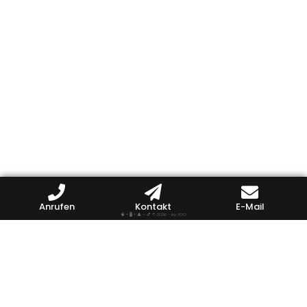
Anrufen
Kontakt
E-Mail
🧠 + 🖥️ + 👤 = 💕
© 2026 - by YOO